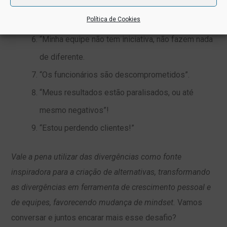
Tenho medo de ser mandado embora! É melhor
Política de Cookies
ficar quieto.”
“Minha equipe não tem iniciativa, não fazem nada
de diferente.
“Os funcionários são descomprometidos”.
“Meus resultados estão paralisados, ou até
mesmo negativos”!
“Estou perdendo clientes!”
Vale a pena utilizar das divergências como fonte
inspiradora para a criação de alternativas, transformando
as divergências em ferramenta de crescimento pessoal e
de equipes, favorecendo mudança de mindset.
Vamos
conversar e juntos encarar mais esse desafio?