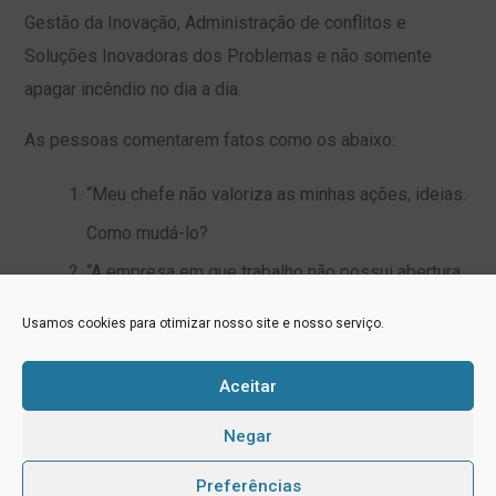
Gestão da Inovação, Administração de conflitos e
Soluções Inovadoras dos Problemas e não somente
apagar incêndio no dia a dia.
As pessoas comentarem fatos como os abaixo:
“Meu chefe não valoriza as minhas ações, ideias.
Como mudá-lo?
“A empresa em que trabalho não possui abertura
a novas ideias.
Usamos cookies para otimizar nosso site e nosso serviço.
“Não há como mudar a minha rotina, tenho de
Aceitar
fazer as coisas sempre da mesma forma!”.
“Não tenho como criar, vivo cheio de normas,
Negar
regulamentos, etc.
Preferências