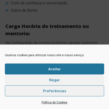
Ciclo da confiança e conversação.
Diário de Bordo.
Carga Horária do treinamento ou
mentoria:
Na configuração do evento podemos ajustar conforme
necessidade da empresa, vamos conversar?
Usamos cookies para otimizar nosso site e nosso serviço.
Aceitar
“Eu não ensino, apenas suscito
Negar
ocasiões favoráveis a mudanças.”
Preferências
Política de Cookies