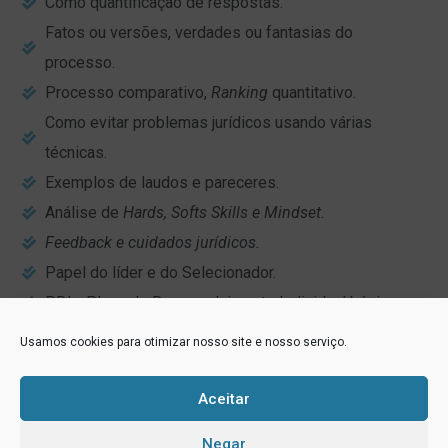
Como quantificação de respostas.
Fatos ou versões, verdades ou fantasias do
processo.
Processo comparativo,
Ranking
quantitativo.
Como evitar problemas jurídicos usando várias
técnicas.
Exemplos de laudos e pareceres.
Análise de
Hards, Softs Skills e Mindset.
Feedback e cuidados jurídicos.
Papel do líder e do Selecionador.
PDI - Plano de Desenvolvimento Individual básico.
Usamos cookies para otimizar nosso site e nosso serviço.
Carga horária do treinamento ou
mentoria:
Aceitar
Definido de acordo com a necessidade da empresa.
Negar